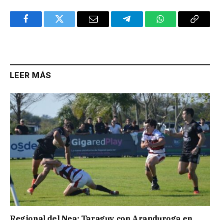
Facebook
Twitter
Email
Telegram
WhatsApp
Copy
Link
LEER MÁS
Regional del Nea: Taraguy con Aranduroga en