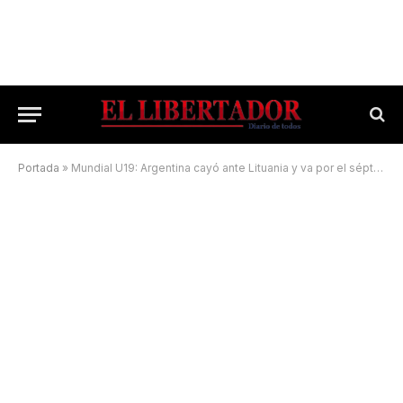
Portada
»
Mundial U19: Argentina cayó ante Lituania y va por el séptimo puesto