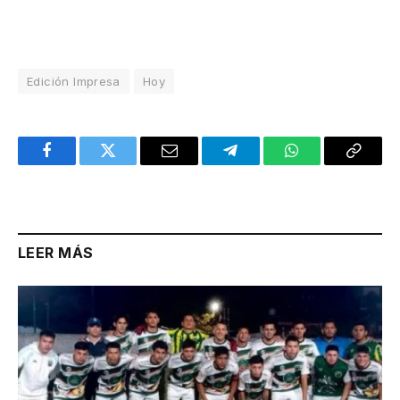
Edición Impresa
Hoy
Facebook
Twitter
Email
Telegram
WhatsApp
Copy
Link
LEER MÁS