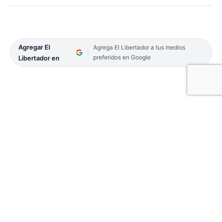
Agregar El
Agrega El Libertador a tus medios
preferidos en Google
Libertador en
Noventa minutos para definir el mapa de la
primera A para la temporada 2025.
Resta conocer si habrá más ascendidos del fútbol
de ascenso o los clubes Soberanía y Rivadavia