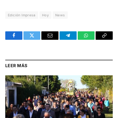
Edición Impresa
Hoy
News
Facebook
Twitter
Email
Telegram
WhatsApp
Copy
Link
LEER MÁS