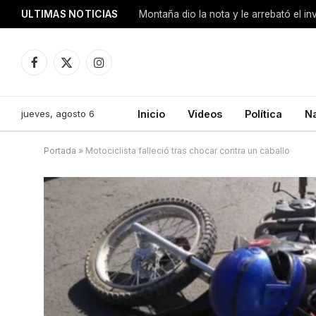
ULTIMAS NOTICIAS
Montaña dio la nota y le arrebató el i
Facebook
X
Instagram
(Twitter)
jueves, agosto 6
Inicio
Videos
Política
N
Portada
»
Motociclista falleció tras chocar contra un caballo