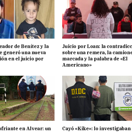
eador de Benítez y la
Juicio por Loan: la contradic
e generó una nueva
sobre una remera, la camion
ón en el juicio por
marcada y la palabra de «El
Americano»
ofriante en Alvear: un
Cayó «Kike»: lo investigaban