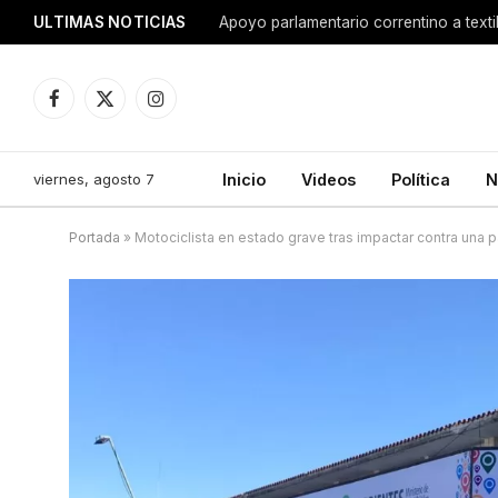
ULTIMAS NOTICIAS
Apoyo parlamentario correntino a texti
Facebook
X
Instagram
(Twitter)
viernes, agosto 7
Inicio
Videos
Política
N
Portada
»
Motociclista en estado grave tras impactar contra una 