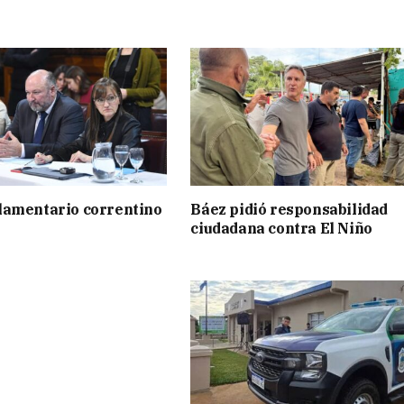
lamentario correntino
Báez pidió responsabilidad
ciudadana contra El Niño