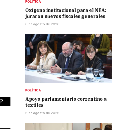
POLÍTICA
Oxígeno institucional para el NEA:
juraron nuevos fiscales generales
6 de agosto de 2026
POLÍTICA
Apoyo parlamentario correntino a
textiles
p
Copy
6 de agosto de 2026
Link