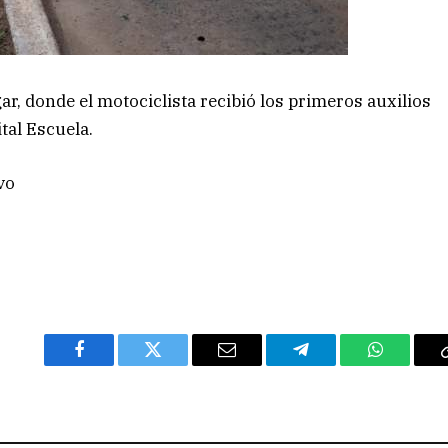
r, donde el motociclista recibió los primeros auxilios
tal Escuela.
vo
Facebook
Twitter
Email
Telegram
WhatsAp