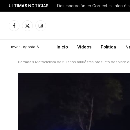
ULTIMAS NOTICIAS
Facebook
X
Instagram
(Twitter)
jueves, agosto 6
Inicio
Videos
Política
N
Portada
»
Motociclista de 50 años murió tras presunto despiste en