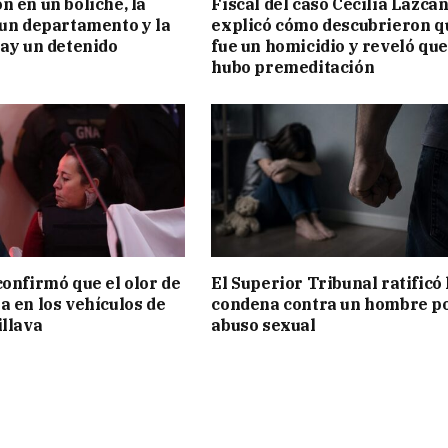
n en un boliche, la
Fiscal del caso Cecilia Lazca
 un departamento y la
explicó cómo descubrieron q
hay un detenido
fue un homicidio y reveló que
hubo premeditación
confirmó que el olor de
El Superior Tribunal ratificó 
a en los vehículos de
condena contra un hombre p
illava
abuso sexual