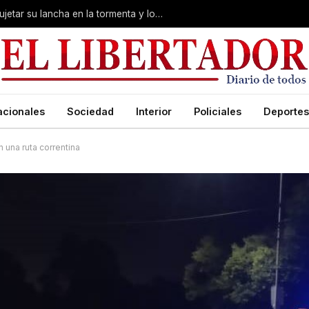
Desesperación en Corrientes: intentó sujetar su lancha en la tormenta y lo arrastró el río
acionales
Sociedad
Interior
Policiales
Deportes
 una ruta correntina