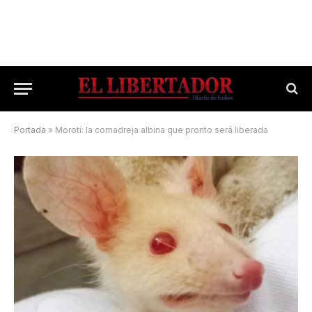
Portada
»
Morotí: la comadreja albina que pronto será liberada