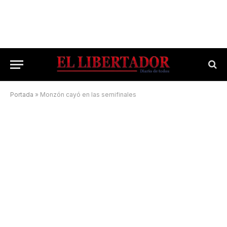
Portada
»
Monzón cayó en las semifinales