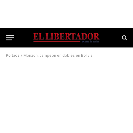
Portada
»
Monzón, campeón en dobles en Bolivia