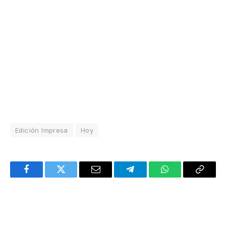
Edición Impresa
Hoy
Facebook
Twitter
Email
Telegram
WhatsApp
Copy
Link