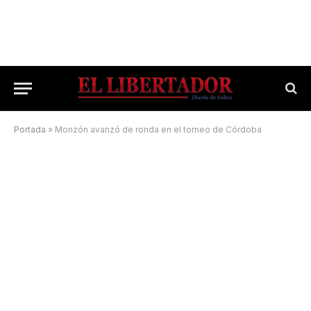
Portada
»
Monzón avanzó de ronda en el torneo de Córdoba