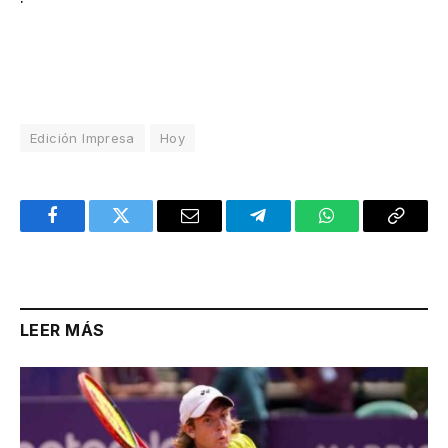
Edición Impresa
Hoy
Facebook
Twitter
Email
Telegram
WhatsApp
Copy
Link
LEER MÁS