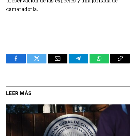
preservación de las especies y una jornada de
camaradería.
Facebook
Twitter
Email
Telegram
WhatsApp
Copy
Link
LEER MÁS