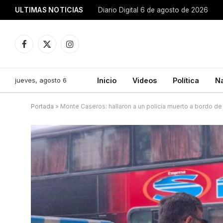
ULTIMAS NOTICIAS
Diario Digital 6 de agosto de 2026
Facebook
X
Instagram
(Twitter)
jueves, agosto 6
Inicio
Videos
Política
N
Portada
»
Monte Caseros: hallaron a un policía muerto a bordo de