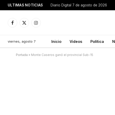
ULTIMAS NOTICIAS
Diario Digital 7 de agosto de 2026
Facebook
X
Instagram
(Twitter)
viernes, agosto 7
Inicio
Videos
Política
N
Portada
»
Monte Caseros ganó el provincial Sub-15