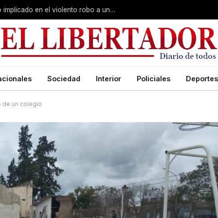
Curuzú Cuatiá: detuvieron a un séptimo implicado en el violento robo a una anciana
acionales
Sociedad
Interior
Policiales
Deportes
 de un colegio