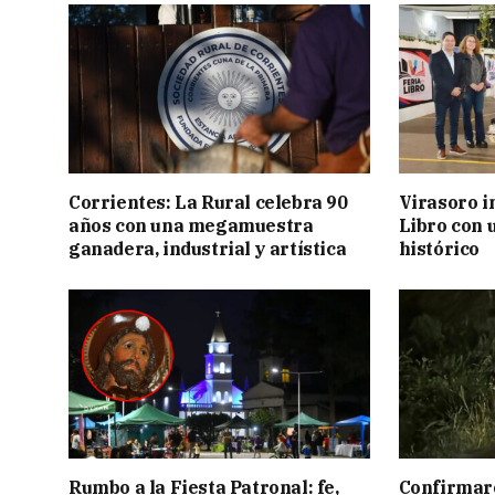
Corrientes: La Rural celebra 90
Virasoro i
años con una megamuestra
Libro con u
ganadera, industrial y artística
histórico
Rumbo a la Fiesta Patronal: fe,
Confirmar