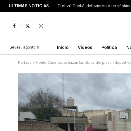
ULTIMAS NOTICIAS
Facebook
X
Instagram
(Twitter)
jueves, agosto 6
Inicio
Videos
Política
N
Portada
»
Monte Caseros: avanzan las obras del playón deportivo