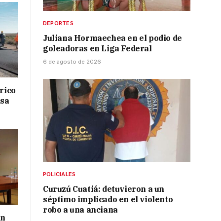
DEPORTES
Juliana Hormaechea en el podio de
goleadoras en Liga Federal
6 de agosto de 2026
drico
isa
POLICIALES
Curuzú Cuatiá: detuvieron a un
séptimo implicado en el violento
robo a una anciana
ón