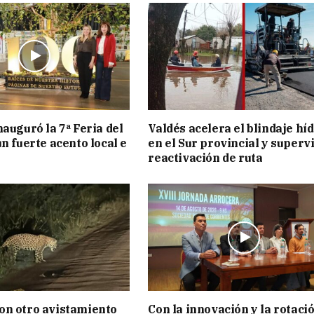
nauguró la 7ª Feria del
Valdés acelera el blindaje hí
n fuerte acento local e
en el Sur provincial y superv
reactivación de ruta
on otro avistamiento
Con la innovación y la rotaci