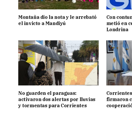
Montaña dio la nota y le arrebató
Con contun
el invicto a Mandiyú
metió en c
Londrina
No guarden el paraguas:
Corrientes
activaron dos alertas por lluvias
firmaron 
y tormentas para Corrientes
cooperaci