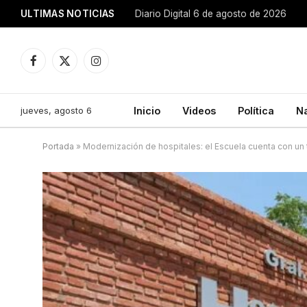
ULTIMAS NOTICIAS
Diario Digital 6 de agosto de 2026
Facebook
X
Instagram
(Twitter)
jueves, agosto 6
Inicio
Videos
Política
N
Portada
»
Modernización de hospitales: el Escuela cuenta con un