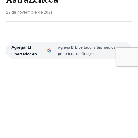
22 de noviembre de 2021
Agregar El
Agrega El Libertador a tus medios
preferidos en Google
Libertador en
La ministra de Salud, Carla Vizzotti y el canciller
Santiago Cafiero brindarán este lunes detalles en
el Aeropuerto de Ezeiza sobre la donación de más