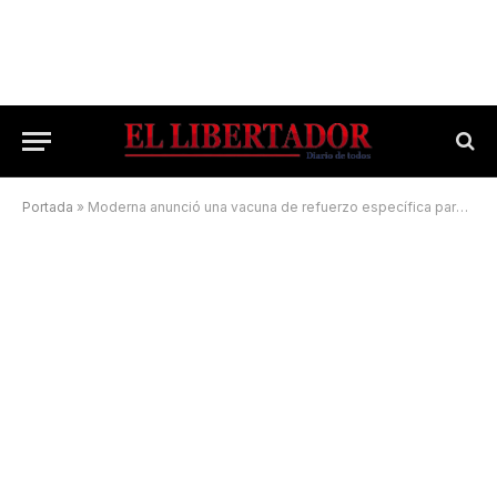
Portada
»
Moderna anunció una vacuna de refuerzo específica para la variante ómicron