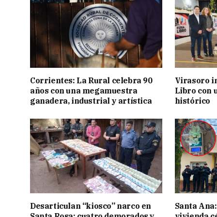
Corrientes: La Rural celebra 90
Virasoro i
años con una megamuestra
Libro con u
ganadera, industrial y artística
histórico
Desarticulan “kiosco” narco en
Santa Ana:
Santa Rosa: cuatro demorados y
vivienda c