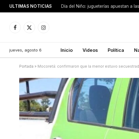
ULTIMAS NOTICIAS
Día del Niño: jugueterías apuestan a la
Facebook
X
Instagram
(Twitter)
jueves, agosto 6
Inicio
Videos
Política
N
Portada
»
Mocoretá: confirmaron que la menor estuvo secuestrad