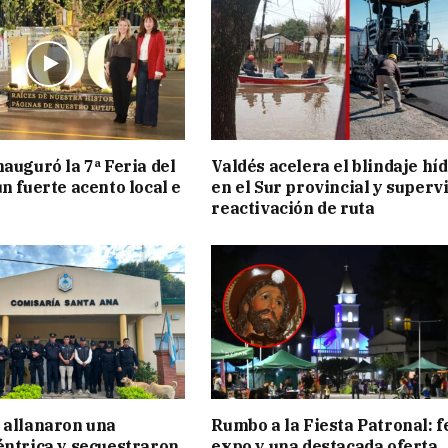
nauguró la 7ª Feria del
Valdés acelera el blindaje hí
n fuerte acento local e
en el Sur provincial y superv
reactivación de ruta
 allanaron una
Rumbo a la Fiesta Patronal: f
éntrica y secuestraron
expo y una destacada oferta