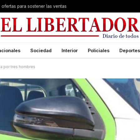
s ofertas para sostener las ventas
acionales
Sociedad
Interior
Policiales
Deportes
a por tres hombres