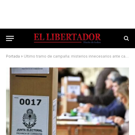
Portada
»
Último tramo de campaña: misterios innecesarios ante candidaturas definidas