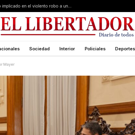
Curuzú Cuatiá: detuvieron a un séptimo implicado en el violento robo a una anciana
acionales
Sociedad
Interior
Policiales
Deportes
dor Mayer