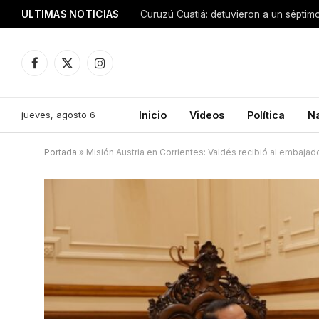
ULTIMAS NOTICIAS
Facebook
X
Instagram
(Twitter)
jueves, agosto 6
Inicio
Videos
Política
N
Portada
»
Misión Austria en Corrientes: Valdés recibió al embaja