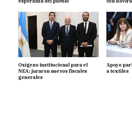
esperanza del pueblo”
con Rovira
Oxígeno institucional para el
Apoyo par
NEA: juraron nuevos fiscales
a textiles
generales