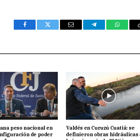
Facebook
Twitter
Email
Telegram
WhatsAp
ana peso nacional en
Valdés en Curuzú Cuatiá: se
nfiguración de poder
definieron obras hidráulicas