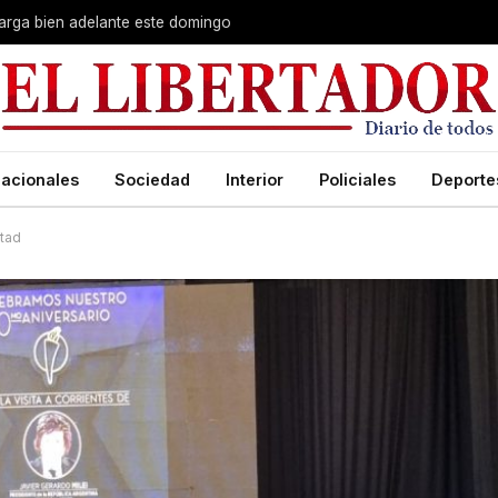
 larga bien adelante este domingo
acionales
Sociedad
Interior
Policiales
Deporte
rtad