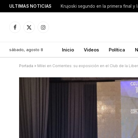
ULTIMAS NOTICIAS
Krujoski segundo en la primera final y
Facebook
X
Instagram
(Twitter)
sábado, agosto 8
Inicio
Videos
Política
N
Portada
»
Milei en Corrientes: su exposición en el Club de la Libe