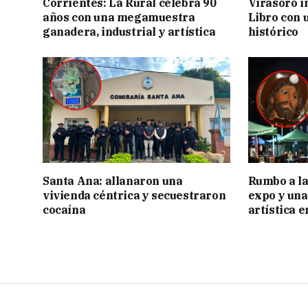
Corrientes: La Rural celebra 90
Virasoro i
años con una megamuestra
Libro con u
ganadera, industrial y artística
histórico
Santa Ana: allanaron una
Rumbo a la 
vivienda céntrica y secuestraron
expo y una
cocaína
artística 