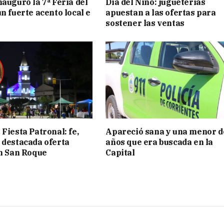
nauguró la 7ª Feria del
Día del Niño: jugueterías
n fuerte acento local e
apuestan a las ofertas para
sostener las ventas
Fiesta Patronal: fe,
Apareció sana y una menor d
 destacada oferta
años que era buscada en la
en San Roque
Capital