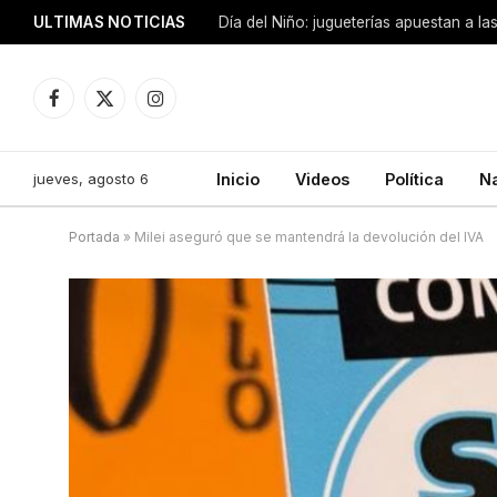
ULTIMAS NOTICIAS
Día del Niño: jugueterías apuestan a la
Facebook
X
Instagram
(Twitter)
jueves, agosto 6
Inicio
Videos
Política
N
Portada
»
Milei aseguró que se mantendrá la devolución del IVA