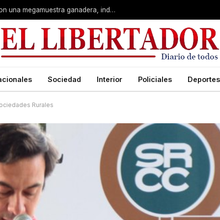
Corrientes: La Rural celebra 90 años con una megamuestra ganadera, industrial y artística
acionales
Sociedad
Interior
Policiales
Deportes
Sociedades Rurales