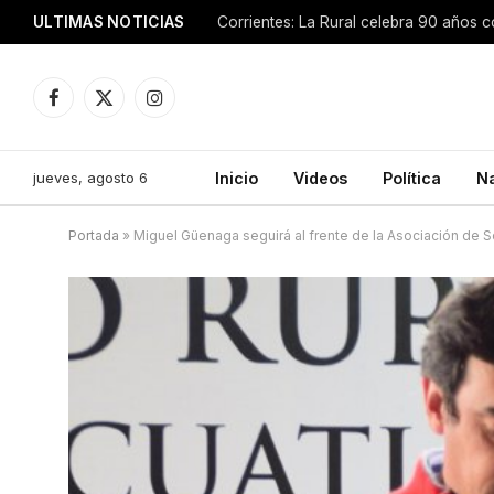
ULTIMAS NOTICIAS
Facebook
X
Instagram
(Twitter)
jueves, agosto 6
Inicio
Videos
Política
N
Portada
»
Miguel Güenaga seguirá al frente de la Asociación de 