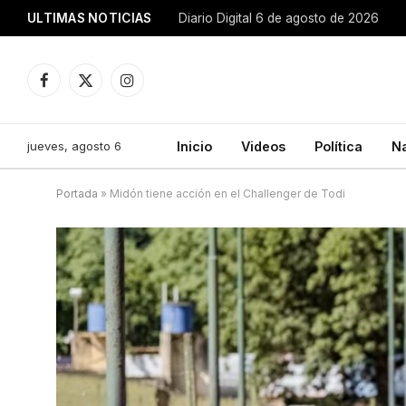
ULTIMAS NOTICIAS
Diario Digital 6 de agosto de 2026
Facebook
X
Instagram
(Twitter)
jueves, agosto 6
Inicio
Videos
Política
N
Portada
»
Midón tiene acción en el Challenger de Todi