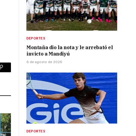
DEPORTES
Montaña dio la nota y le arrebató el
invicto a Mandiyú
6 de agosto de 2026
p
Copy
Link
DEPORTES