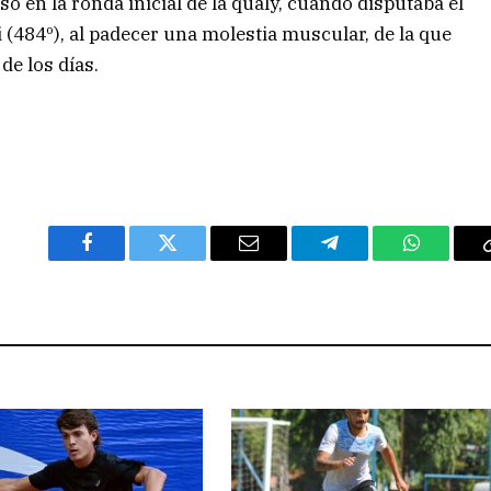
en la ronda inicial de la qualy, cuando disputaba el
i (484º), al padecer una molestia muscular, de la que
de los días.
Facebook
Twitter
Email
Telegram
WhatsAp