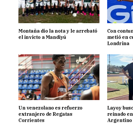
Montaña dio la nota y le arrebató
Con contun
el invicto a Mandiyú
metió en c
Londrina
Un venezolano es refuerzo
Layoy busc
extranjero de Regatas
reinado e
Corrientes
Argentino 