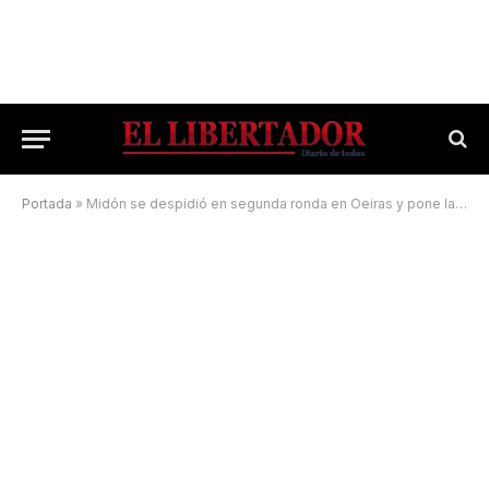
Portada
»
Midón se despidió en segunda ronda en Oeiras y pone la mira en Roland Garros