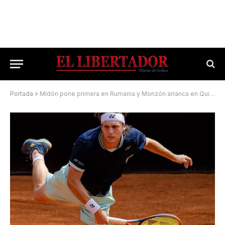
Portada
»
Midón pone primera en Rumania y Monzón arranca en Quito