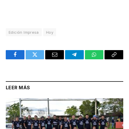
Edición Impresa
Hoy
Facebook
Twitter
Email
Telegram
WhatsApp
Copy
Link
LEER MÁS