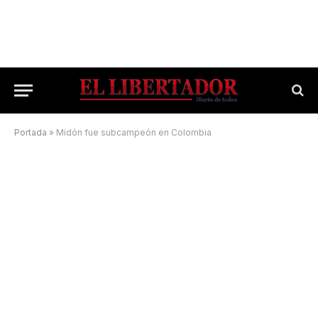
Portada
»
Midón fue subcampeón en Colombia