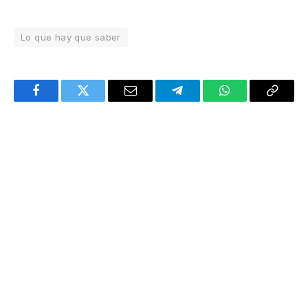
Lo que hay que saber
Facebook
Twitter
Email
Telegram
WhatsApp
Copy
Link