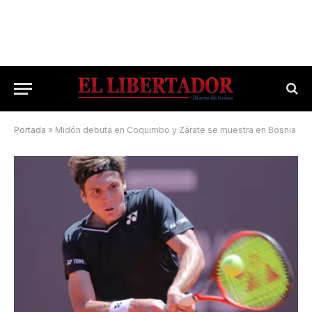
Portada
»
Midón debuta en Coquimbo y Zárate se muestra en Bosnia