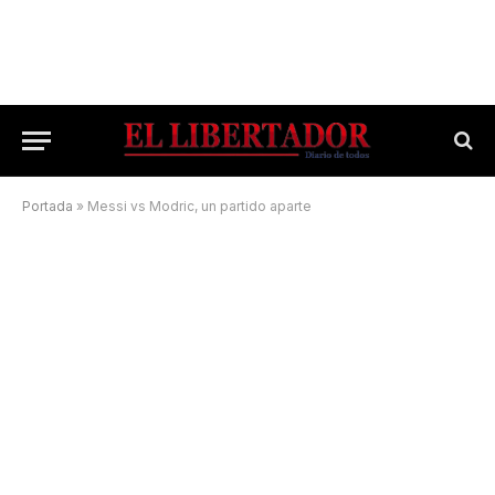
Portada
»
Messi vs Modric, un partido aparte