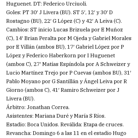
Huguenet. DT: Federico Urciuoli.
Goles: PT 30′ J Livera (BU). ST 5′, 12′ y 30′ D
Rostagno (BU), 22′ G López (C) y 42′ A Leiva (C).
Cambios: ST inicio Lucas Brizuela por E Muñoz
(C), 14′ Brian Peralta por M Ojeda y Gabriel Morales
por E Villán (ambos BU), 17′ Gabriel López por P
López y Federico Haberkorn por I Huguenet
(ambos C), 27′ Matías Espíndola por A Schweizer y
Lucio Martínez Trejo por P Cuevas (ambos BU), 31′
Pablo Moyano por G Santillán y Ángel Leiva por R
Giorno (ambos C), 41′ Ramiro Schweizer por J
Livera (BU).
Árbitro: Jonathan Correa.
Asistentes: Mariana Duré y María S Ríos.
Estadio: Boca Unidos. Reválida: Etapa de cruces.
Revancha: Domingo 6 a las 11 en el estadio Hugo