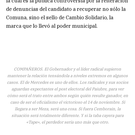
la cual es la pública controversia por la reiteración
de denuncias del candidato a recuperar no sólo la
Comuna, sino el sello de Cambio Solidario, la
marca que lo llevó al poder municipal.
COMPAÑEROS. El Gobernador y el líder radical supieron
mantener la relación tensándola a niveles extremos en algunos
casos. El de Mercedes es uno de ellos. Los radicales y sus socios
aguardan expectantes el post electoral del Paiubre, para ver
cómo será el trato entre ambos según quién resulte ganador, en
caso de ser el oficialismo el victorioso el 14 de noviembre. Si
llegara a ser Meza, será una cosa. Si fuera Cemborain, la
situación será totalmente diferente. Y si la taba cayera para
«Tape», el perdedor sería uno más que otro.