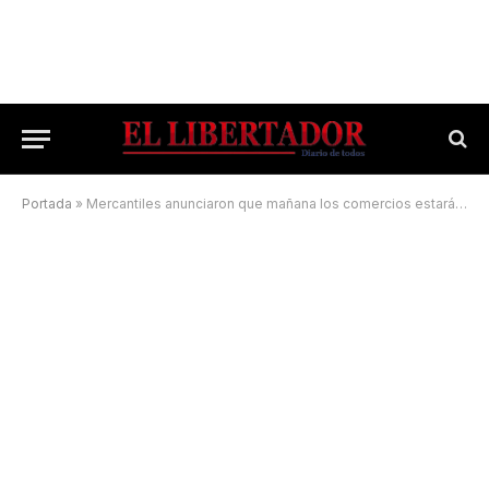
Portada
»
Mercantiles anunciaron que mañana los comercios estarán cerrados