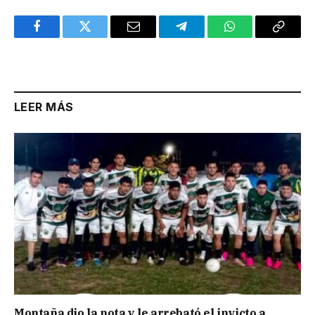
Facebook
Twitter
Email
Telegram
WhatsApp
Copy
Link
LEER MÁS
Montaña dio la nota y le arrebató el invicto a