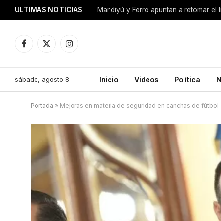
ULTIMAS NOTICIAS
Mandiyú y Ferro apuntan a retomar el 
Facebook
X
Instagram
(Twitter)
sábado, agosto 8
Inicio
Videos
Política
N
Portada
»
Mejoras en materia de seguridad en canchas de fútbol