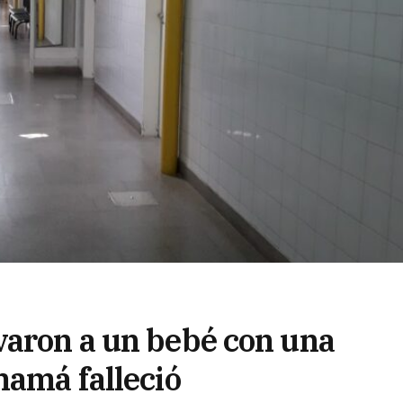
varon a un bebé con una
mamá falleció