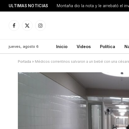
ULTIMAS NOTICIAS
Montaña dio la nota y le arrebató el i
Facebook
X
Instagram
(Twitter)
jueves, agosto 6
Inicio
Videos
Política
N
Portada
»
Médicos correntinos salvaron a un bebé con una césare