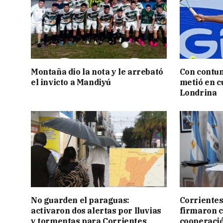
Montaña dio la nota y le arrebató
Con contun
el invicto a Mandiyú
metió en c
Londrina
No guarden el paraguas:
Corrientes
activaron dos alertas por lluvias
firmaron 
y tormentas para Corrientes
cooperaci