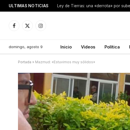
ULTIMAS NOTICIAS
Ley de Tierras: una «derrota» por sube
Facebook
X
Instagram
(Twitter)
domingo, agosto 9
Inicio
Videos
Política
Portada
»
Mazmud: «Estuvimos muy sólidos»