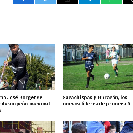
Facebook
Twitter
Email
Telegram
WhatsAp
ino José Borget se
Sacachispas y Huracán, los
subcampeón nacional
nuevos líderes de primera A
a