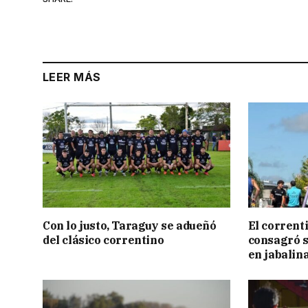
LEER MÁS
Con lo justo, Taraguy se adueñó
El corrent
del clásico correntino
consagró 
en jabalin