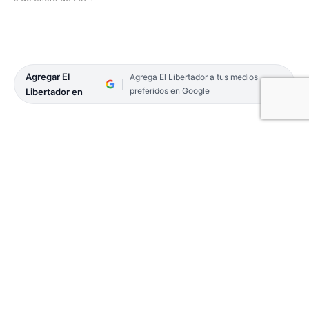
Agregar El
Agrega El Libertador a tus medios
preferidos en Google
Libertador en
Tras un nuevo aumento del precio del
combustible en la madrugada del miércoles 3, EL
LIBERTADOR consultó a la Agencia de Pasajes
Terminal 2 sobre los valores actualizados para