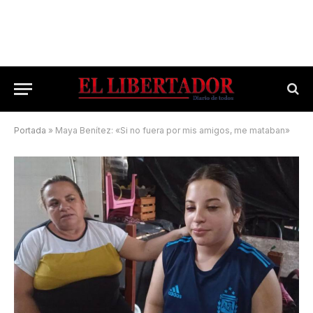
Portada
»
Maya Benítez: «Si no fuera por mis amigos, me mataban»