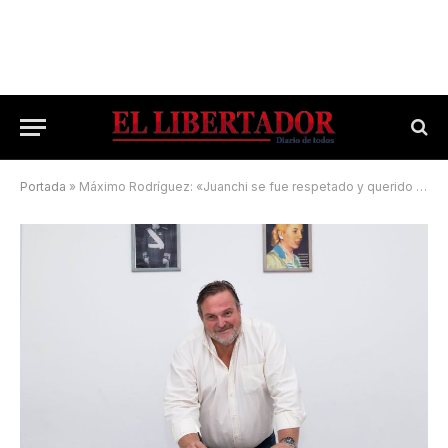
Portada
»
Máximo Rodríguez: «Juanchi se fue respetado y querido por el PJ de Corrientes»