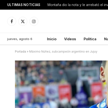
ULTIMAS NOTICIAS
Montaña dio la nota y le arrebató el i
Facebook
X
Instagram
(Twitter)
jueves, agosto 6
Inicio
Videos
Política
N
Portada
»
Máximo Núñez, subcampeón argentino en Jujuy