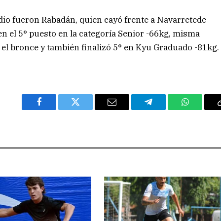
odio fueron Rabadán, quien cayó frente a Navarretede
 en el 5° puesto en la categoría Senior -66kg, misma
 el bronce y también finalizó 5° en Kyu Graduado -81kg.
Facebook
Twitter
Email
Telegram
WhatsAp