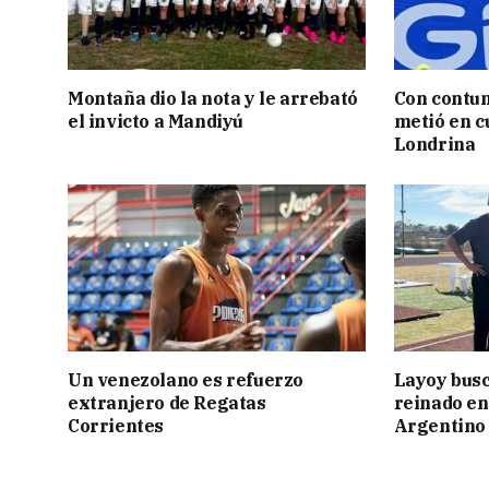
Montaña dio la nota y le arrebató
Con contun
el invicto a Mandiyú
metió en c
Londrina
Un venezolano es refuerzo
Layoy busc
extranjero de Regatas
reinado e
Corrientes
Argentino 