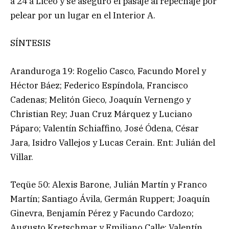
a 24 a Liceo y se aseguró el pasaje al repechaje por
pelear por un lugar en el Interior A.
SÍNTESIS
Aranduroga 19: Rogelio Casco, Facundo Morel y
Héctor Báez; Federico Espíndola, Francisco
Cadenas; Melitón Gieco, Joaquín Vernengo y
Christian Rey; Juan Cruz Márquez y Luciano
Páparo; Valentín Schiaffino, José Ódena, César
Jara, Isidro Vallejos y Lucas Cerain. Ent: Julián del
Villar.
Teqüe 50: Alexis Barone, Julián Martín y Franco
Martín; Santiago Ávila, Germán Ruppert; Joaquín
Ginevra, Benjamín Pérez y Facundo Cardozo;
Augusto Kretschmar y Emiliano Calle; Valentín