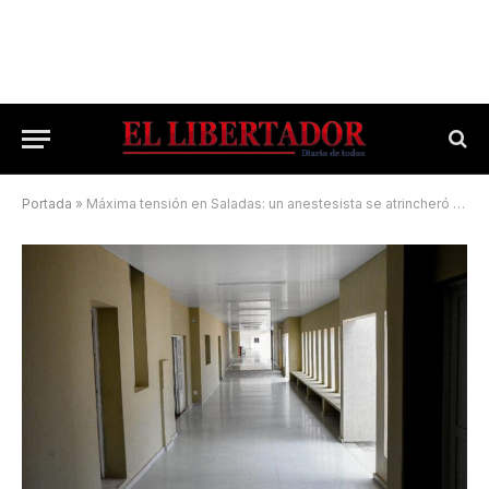
Portada
»
Máxima tensión en Saladas: un anestesista se atrincheró en el hospital