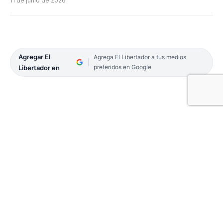
11 de junio de 2026
Agregar El
Agrega El Libertador a tus medios
preferidos en Google
Libertador en
El correntino Carlos María Zárate (467°) derrotó al
bonaerense de Vicente López Juan Bautista Torres
(282°) por 6-1 y 7-6 (7-3), al cabo de 1 hora y 31
minutos de enfrentamiento, firmando un muy