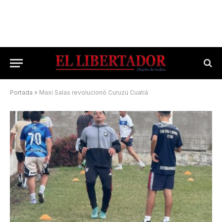
Portada
»
Maxi Salas revolucionó Curuzú Cuatiá