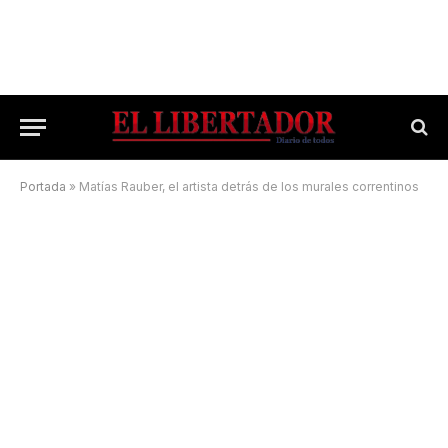
Portada
»
Matías Rauber, el artista detrás de los murales correntinos