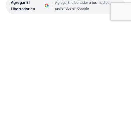
Agregar El
Agrega El Libertador a tus medios
preferidos en Google
Libertador en
Las tres jóvenes acusadas de atacar violentamente
a otra a la salida de un boliche en los festejos de
año nuevo, continuarán detenidas al rechazarse el
planteo de las abogadas defensoras de las mismas.
El hecho se investiga como un homicidio en grado
de tentativa, por lo que en audiencia de medidas de
coerción el juez de Garantía, Leandro Maciel, les
fijó 120 días de prision preventiva.