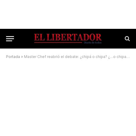
Portada
»
Master Chef reabrió el debate: ¿chipá o chipa? ¿…o chipa so’o?