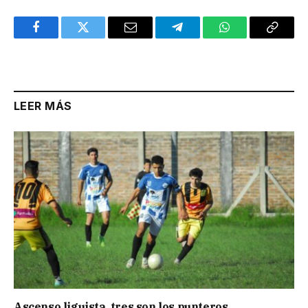
Facebook
Twitter
Email
Telegram
WhatsApp
Copy
Link
LEER MÁS
Ascenso liguista, tres son los punteros