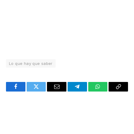
Lo que hay que saber
Facebook
Twitter
Email
Telegram
WhatsApp
Copy
Link