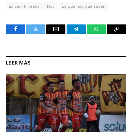
Edición Impresa
Hoy
Lo que hay que saber
Facebook
Twitter
Email
Telegram
WhatsApp
Copy
Link
LEER MÁS