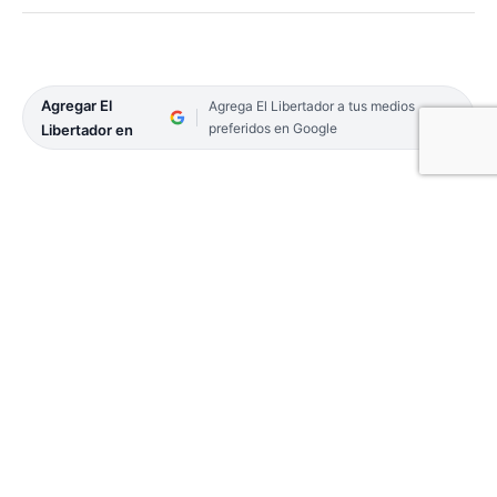
Agregar El
Agrega El Libertador a tus medios
preferidos en Google
Libertador en
El Ministerio de Salud Pública de Corrientes
informó que a partir de hoy en la Capital provincial
se habilita la tercera dosis de la vacuna contra el
Covid-19 con intervalo de 4 meses desde la
aplicación de la segunda a mayores de 18 años.