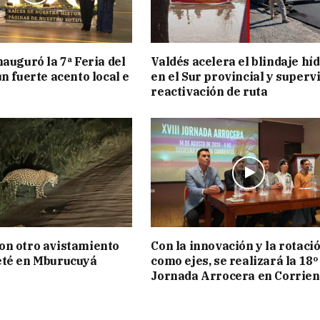
nauguró la 7ª Feria del
Valdés acelera el blindaje hí
n fuerte acento local e
en el Sur provincial y superv
reactivación de ruta
on otro avistamiento
Con la innovación y la rotaci
eté en Mburucuyá
como ejes, se realizará la 18º
Jornada Arrocera en Corrien