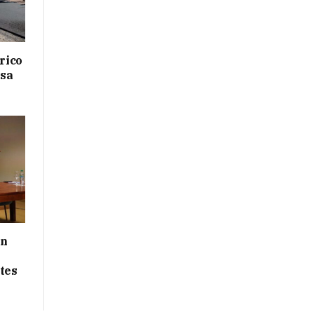
drico
isa
ón
tes