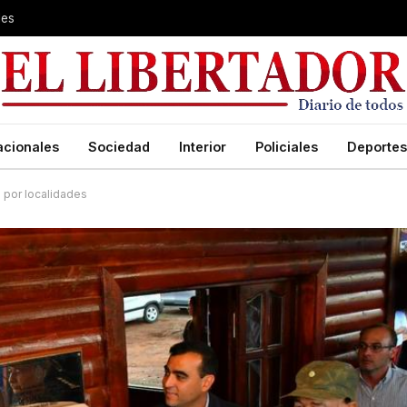
les
acionales
Sociedad
Interior
Policiales
Deportes
 por localidades