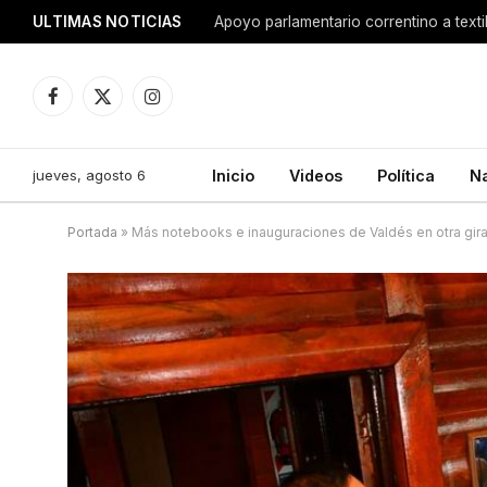
ULTIMAS NOTICIAS
Apoyo parlamentario correntino a texti
Facebook
X
Instagram
(Twitter)
jueves, agosto 6
Inicio
Videos
Política
N
Portada
»
Más notebooks e inauguraciones de Valdés en otra gira