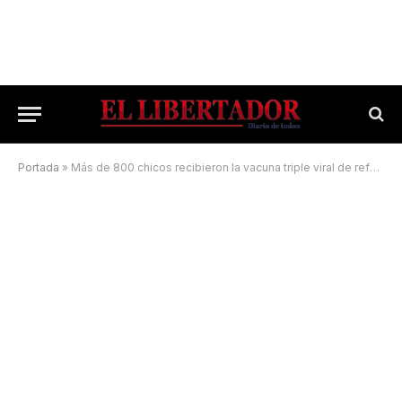
Portada
»
Más de 800 chicos recibieron la vacuna triple viral de refuerzo